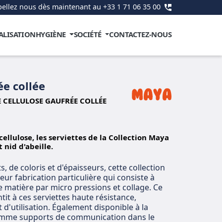
ellez nous dès maintenant au +33 1 71 06 35 00
ALISATION
HYGIÈNE
SOCIÉTÉ
CONTACTEZ-NOUS
ée collée
E CELLULOSE GAUFRÉE COLLÉE
ellulose, les serviettes de la Collection Maya
 nid d'abeille.
, de coloris et d'épaisseurs, cette collection
ur fabrication particulière qui consiste à
 matière par micro pressions et collage. Ce
it à ces serviettes haute résistance,
 d'utilisation. Également disponible à la
comme supports de communication dans le