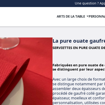
Une question ? App
ARTS DE LA TABLE
PERSONN
La pure ouate gaufr
SERVIETTES EN PURE OUATE D
Fabriquées en pure ouate de c
se distinguent par leur aspect
Avec un large choix de formats
se distingue notamment par le
assembler deux épaisseurs de
procédé de gaufré collé garant
épaisseur, moelleux et confort
personnalisation, utilisées 