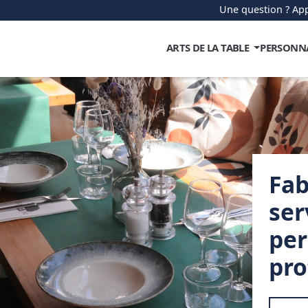
Une question ? App
ARTS DE LA TABLE
PERSONN
Fab
ser
per
pro