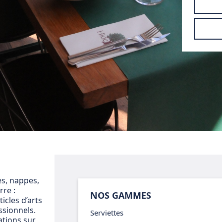
es, nappes,
rre :
NOS GAMMES
cles d’arts
ssionnels.
Serviettes
ations sur