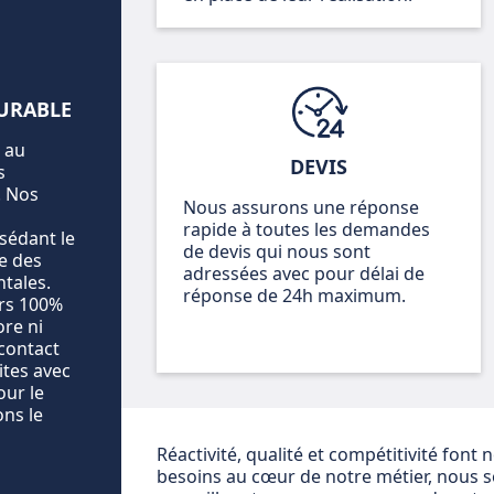
URABLE
 au
DEVIS
s
. Nos
Nous assurons une réponse
rapide à toutes les demandes
sédant le
de devis qui nous sont
e des
adressées avec pour délai de
tales.
réponse de 24h maximum.
ers 100%
ore ni
 contact
ites avec
our le
ons le
Réactivité, qualité et compétitivité font
besoins au cœur de notre métier, nous 