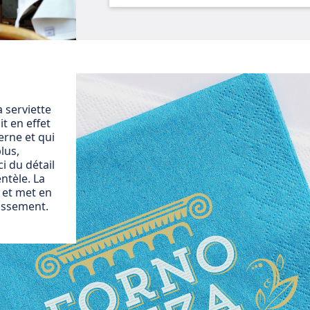
a serviette
it en effet
rne et qui
lus,
i du détail
entèle. La
s et met en
lissement.