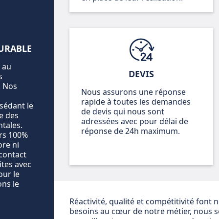
URABLE
 au
DEVIS
s
. Nos
Nous assurons une réponse
rapide à toutes les demandes
sédant le
de devis qui nous sont
e des
adressées avec pour délai de
tales.
réponse de 24h maximum.
ers 100%
ore ni
 contact
ites avec
our le
ons le
Réactivité, qualité et compétitivité font
besoins au cœur de notre métier, nous 