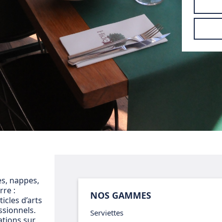
es, nappes,
rre :
NOS GAMMES
cles d’arts
ssionnels.
Serviettes
ations sur