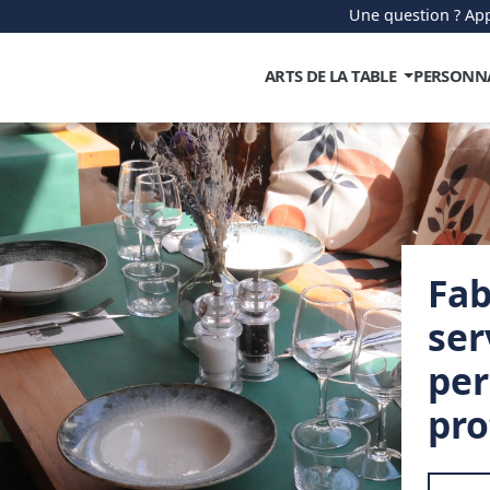
Une question ? App
ARTS DE LA TABLE
PERSONN
Fab
ser
per
pro