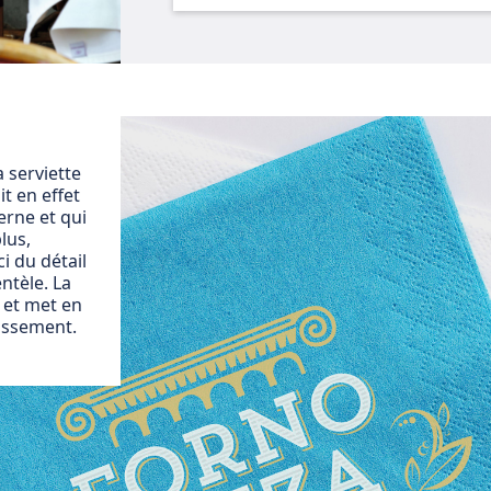
a serviette
it en effet
rne et qui
lus,
i du détail
entèle. La
s et met en
lissement.